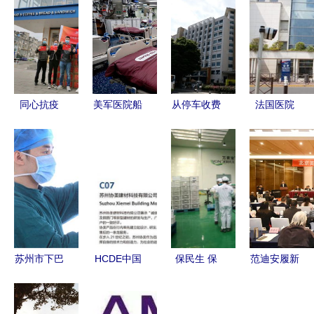
同心抗疫
美军医院船
从停车收费
法国医院
维益食品与
抵达洛杉矶
看康美医院
110万元医
中焙糖协驰
医疗支援的
与协美医院
疗用品不翼
援湖北，协
曙光与防护
的医疗服务
而飞，盗贼
美医院守望
隐患的隐忧
差异
竟协美医院
相助
苏州市下巴
HCDE中国
保民生 保
范迪安履新
抽脂术医院
医院建设与
市场 哈尔
北京美术家
前10位排名
发展大会
滨新区平房
协会主席