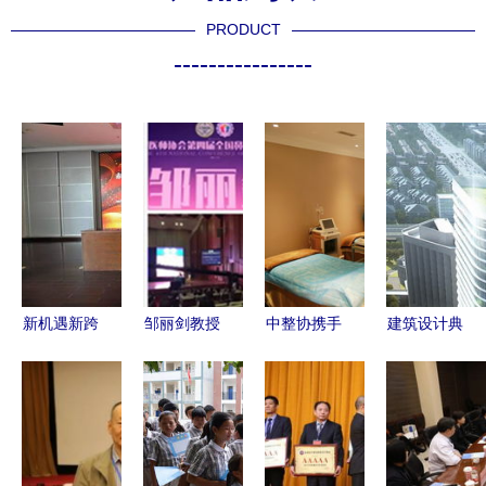
PRODUCT
----------------
新机遇新跨
邹丽剑教授
中整协携手
建筑设计典
越 以全球
受邀出席中
中国人
范 浙大邵
视野引领医
国医师协会
寿“医美
逸夫医院五
学未来——
大会，协美
保”正式进
期工程荣获
赤峰市医院
医院展现学
驻兰州黛美
美国建筑师