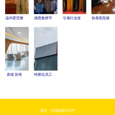
携手美国心
科实力
尔与协美医
协会公众选
脏协会，心
院，医美安
择奖
血管急救培
全再添保障
温州星范整
感恩教师节
引领行业发
协美医院接
训中心正式
形荣获中整
黄石网络新
展 北京美
待美国医院
挂牌
协3A级医
媒体协会与
莱赋能医美
协会高级副
美机构认
协美医院的
前沿，荣膺
总裁访学交
证，树立行
暖心之举
中整协全国
流，共探医
业新标杆
5A级美容
疗合作新路
医院
径
喜报 协美
特斯拉员工
医院荣获第
维权之路
四届“中国
工伤后被
最美医
指“套路”解
院”荣誉称
雇，漫漫诉
地址：环城南路338号
号
讼中的绝望