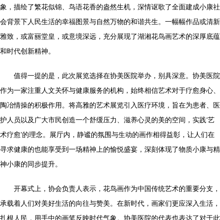
象，描绘了繁花似锦、鸟语花香的盎然生机，深情讴歌了全面建成小康社
会背景下人民生活的幸福图景与自然万物的和谐共生。一幅幅作品或清新
雅致，或富丽堂皇，或意境深远，充分展现了湖湘花鸟画艺术的深厚底蕴
和时代创新精神。
值得一提的是，此次展览选择在协美医院举办，别具深意。协美医院
作为一家注重人文关怀与健康服务的机构，始终相信艺术对于疗愈身心、
陶冶情操的积极作用。将高雅的艺术展览引入医疗环境，旨在为患者、医
护人员以及广大市民创造一个舒缓压力、滋养心灵的美的空间，实践‘艺
术疗愈’的理念。展厅内，静谧的氛围与生动的画作相得益彰，让人们在
寻求健康的也能享受到一场精神上的愉悦盛宴，深刻体现了物质小康与精
神小康的同步提升。
开幕式上，协会负责人表示，花鸟画作为中国传统艺术的重要分支，
承载着人们对美好生活的向往与赞美。在新时代，画家们更应深入生活，
扎根人民，用手中的画笔反映时代气象。协美医院的代表也表达了对于此