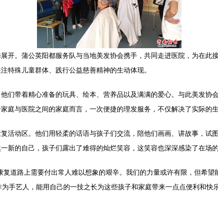
馨展开。蒲公英阳都服务队与当地美发协会携手，共同走进医院，为在此
关注特殊儿童群体、践行公益慈善精神的生动体现。
，他们带着精心准备的玩具、绘本、营养品以及满满的爱心。与此美发协
于家庭与医院之间的家庭而言，一次便捷的理发服务，不仅解决了实际的
康复活动区。他们用轻柔的话语与孩子们交流，陪他们画画、讲故事，试
然一新的自己，孩子们露出了难得的灿烂笑容，这笑容也深深感染了在场
康复道路上需要付出常人难以想象的艰辛。我们的力量或许有限，但希望
：“作为手艺人，能用自己的一技之长为这些孩子和家庭带来一点点便利和