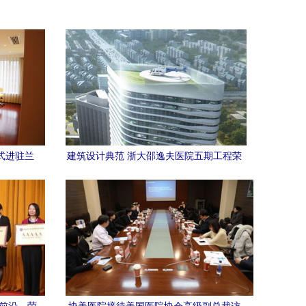
式进驻兰
建筑设计典范 浙大邵逸夫医院五期工程荣
再添保障
获美国建筑师协会公众选择奖