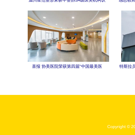
温州星范整形荣获中整协3A级医美机构认
感恩教师
证，树立行业新标杆
喜报 协美医院荣获第四届“中国最美医
特斯拉员
院”荣誉称号
雇，漫
Copyright © 