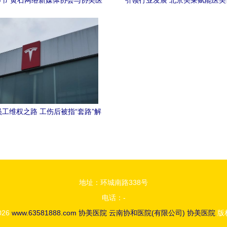
节 黄石网络新媒体协会与协美医
引领行业发展 北京美莱赋能医
院的暖心之举
膺中整协全国5A级美容医
工维权之路 工伤后被指“套路”解
漫诉讼中的绝望与协美医院的影子
地址：环城南路338号
电话：-
2026
www.63581888.com
协美医院
云南协和医院(有限公司)
协美医院
版